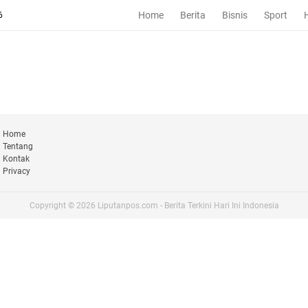
Home
Berita
Bisnis
Sport
6
Home
Tentang
Kontak
Privacy
Copyright ©
2026
Liputanpos.com - Berita Terkini Hari Ini Indonesia