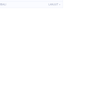
Momongan
MBALI
LANJUT »