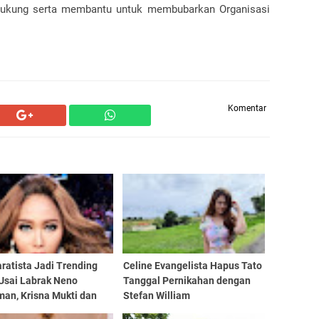
dukung serta membantu untuk membubarkan Organisasi
Komentar
aratista Jadi Trending
Celine Evangelista Hapus Tato
 Usai Labrak Neno
Tanggal Pernikahan dengan
man, Krisna Mukti dan
Stefan William
net Kirim Dukungan