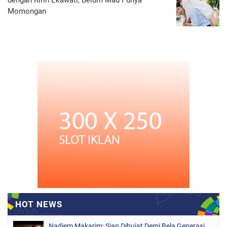
Momongan
Nadiem Makarim: Siap Dihujat Demi Bela Generasi