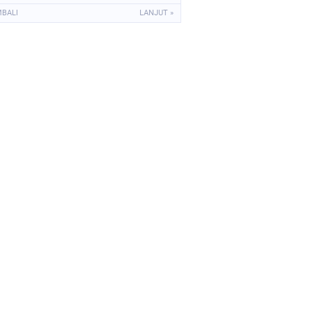
Momongan
MBALI
LANJUT »