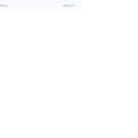
Momongan
MBALI
LANJUT »