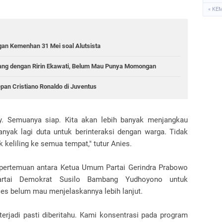
« KE
an Kemenhan 31 Mei soal Alutsista
nang dengan Ririn Ekawati, Belum Mau Punya Momongan
an Cristiano Ronaldo di Juventus
ady. Semuanya siap. Kita akan lebih banyak menjangkau
anyak lagi duta untuk berinteraksi dengan warga. Tidak
 keliling ke semua tempat," tutur Anies.
a pertemuan antara Ketua Umum Partai Gerindra Prabowo
rtai Demokrat Susilo Bambang Yudhoyono untuk
es belum mau menjelaskannya lebih lanjut.
 terjadi pasti diberitahu. Kami konsentrasi pada program