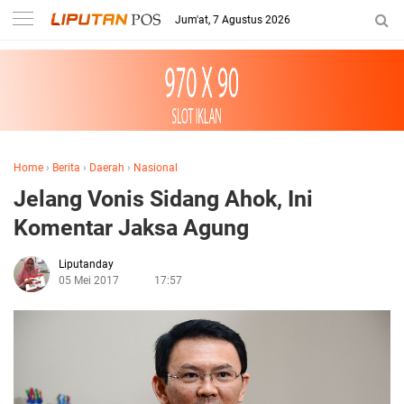
Jum'at, 7 Agustus 2026
Home
›
Berita
›
Daerah
›
Nasional
Jelang Vonis Sidang Ahok, Ini
Komentar Jaksa Agung
Liputanday
05 Mei 2017
17:57