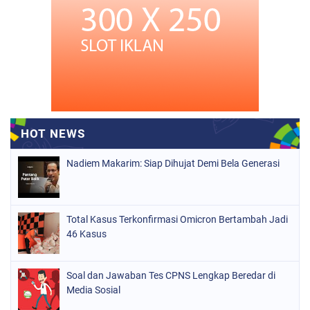
Nadiem Makarim: Siap Dihujat Demi Bela Generasi
Total Kasus Terkonfirmasi Omicron Bertambah Jadi
46 Kasus
Soal dan Jawaban Tes CPNS Lengkap Beredar di
Media Sosial