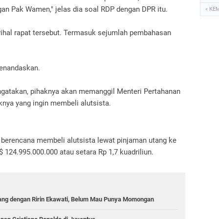
gan Pak Wamen," jelas dia soal RDP dengan DPR itu.
« KE
ihal rapat tersebut. Termasuk sejumlah pembahasan
menandaskan.
engatakan, pihaknya akan memanggil Menteri Pertahanan
knya yang ingin membeli alutsista.
erencana membeli alutsista lewat pinjaman utang ke
S$ 124.995.000.000 atau setara Rp 1,7 kuadriliun.
nang dengan Ririn Ekawati, Belum Mau Punya Momongan