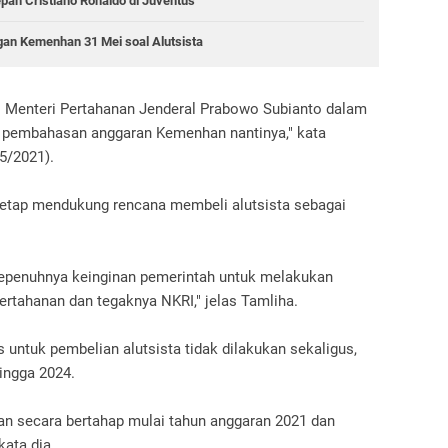
an Cristiano Ronaldo di Juventus
an Kemenhan 31 Mei soal Alutsista
 Menteri Pertahanan Jenderal Prabowo Subianto dalam
m pembahasan anggaran Kemenhan nantinya," kata
5/2021).
tetap mendukung rencana membeli alutsista sebagai
epenuhnya keinginan pemerintah untuk melakukan
ertahanan dan tegaknya NKRI," jelas Tamliha.
untuk pembelian alutsista tidak dilakukan sekaligus,
ingga 2024.
an secara bertahap mulai tahun anggaran 2021 dan
kata dia.