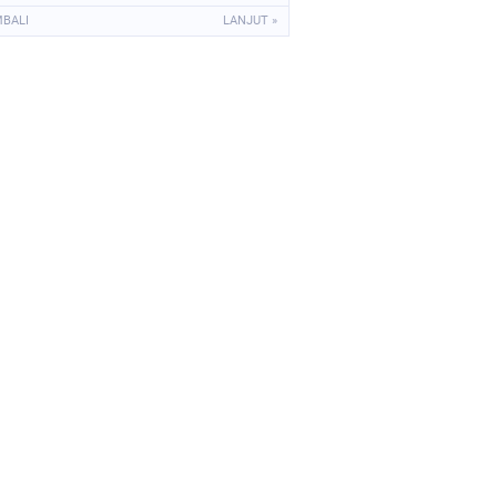
Momongan
MBALI
LANJUT »